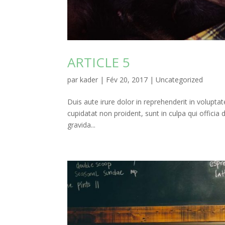
ARTICLE 5
par
kader
|
Fév 20, 2017
|
Uncategorized
Duis aute irure dolor in reprehenderit in voluptat
cupidatat non proident, sunt in culpa qui offici
gravida...