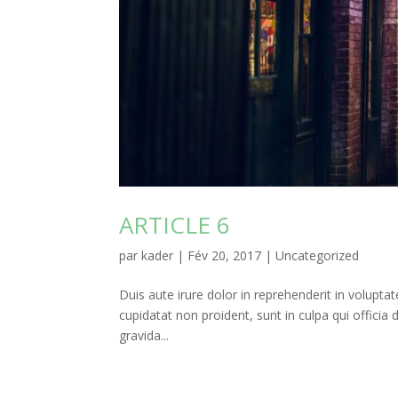
ARTICLE 6
par
kader
|
Fév 20, 2017
|
Uncategorized
Duis aute irure dolor in reprehenderit in voluptat
cupidatat non proident, sunt in culpa qui offici
gravida...