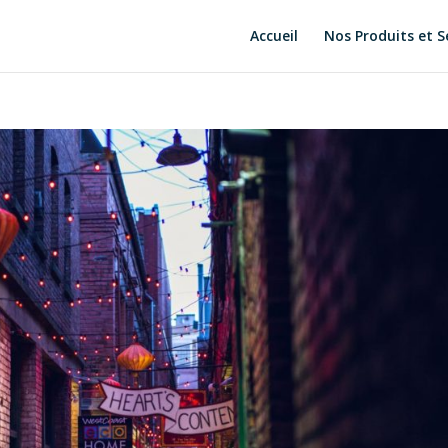
Accueil
Nos Produits et S