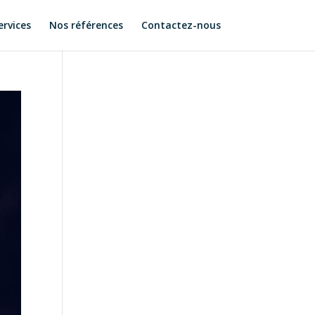
ervices
Nos références
Contactez-nous