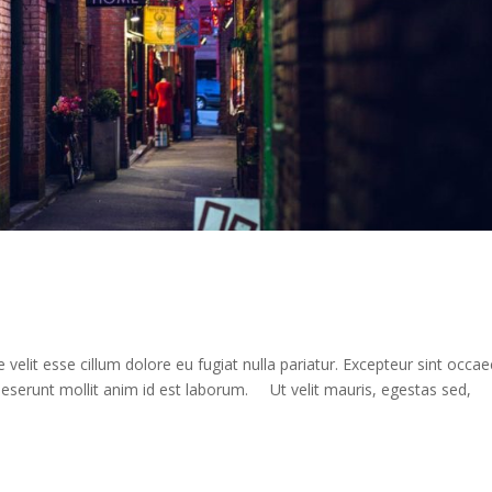
e velit esse cillum dolore eu fugiat nulla pariatur. Excepteur sint occae
a deserunt mollit anim id est laborum. Ut velit mauris, egestas sed,