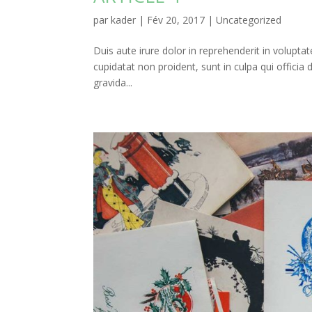
par
kader
|
Fév 20, 2017
|
Uncategorized
Duis aute irure dolor in reprehenderit in voluptat
cupidatat non proident, sunt in culpa qui offici
gravida...