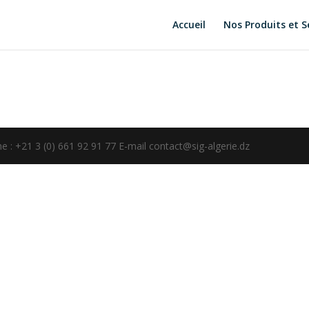
Accueil
Nos Produits et S
 : +21 3 (0) 661 92 91 77 E-mail contact@sig-algerie.dz