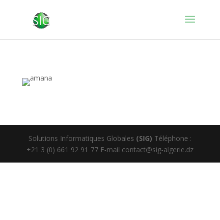
Solutions Informatiques Globales
(SIG)
Téléphone :
+21 3 (0) 661 92 91 77 E-mail contact@sig-algerie.dz