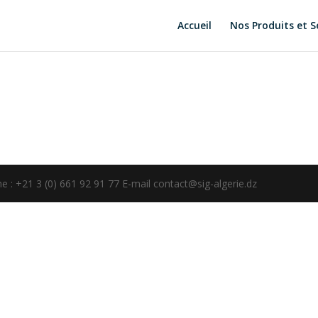
Accueil
Nos Produits et S
 : +21 3 (0) 661 92 91 77 E-mail contact@sig-algerie.dz