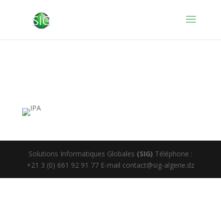
Solutions Informatiques Globales
(SIG)
Téléphone :
+21 3 (0) 661 92 91 77 E-mail contact@sig-algerie.dz