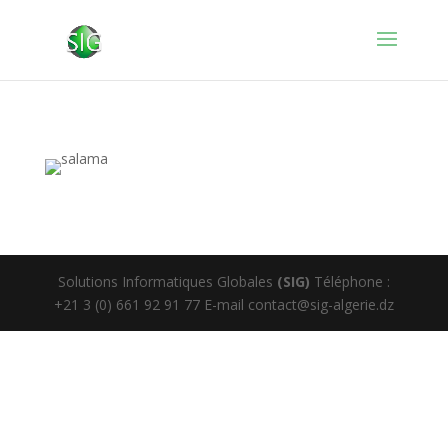
Solutions Informatiques Globales
(SIG)
Téléphone :
+21 3 (0) 661 92 91 77 E-mail contact@sig-algerie.dz