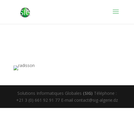
Solutions Informatiques Globales
(SIG)
Téléphone :
+21 3 (0) 661 92 91 77 E-mail contact@sig-algerie.dz